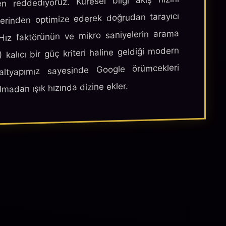
 reddediyoruz. Küresel bilgi akış hızını
üzerinden optimize ederek doğrudan tarayıcı
 Hız faktörünün ve mikro saniyelerin arama
alıcı bir güç kriteri haline geldiği modern
 altyapımız sayesinde Google örümcekleri
lmadan ışık hızında dizine ekler.