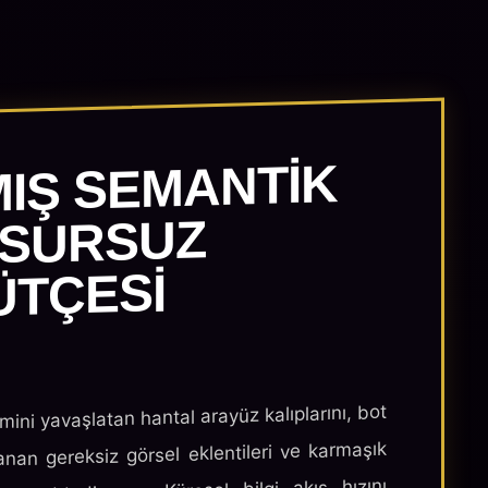
MIŞ SEMANTIK
USURSUZ
ÜTÇESI
imini yavaşlatan hantal arayüz kalıplarını, bot
anan gereksiz görsel eklentileri ve karmaşık