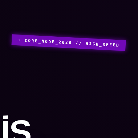
⚡ CORE_NODE_2026 // HIGH_SPEED