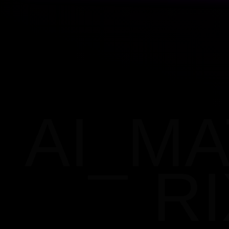
AI_MA
RI