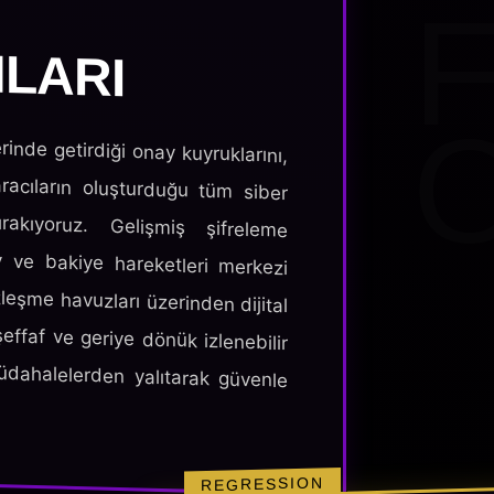
LARI
rinde getirdiği onay kuyruklarını,
racıların oluşturduğu tüm siber
akıyoruz. Gelişmiş şifreleme
y ve bakiye hareketleri merkezi
özleşme havuzları üzerinden dijital
şeffaf ve geriye dönük izlenebilir
müdahalelerden yalıtarak güvenle
REGRESSION