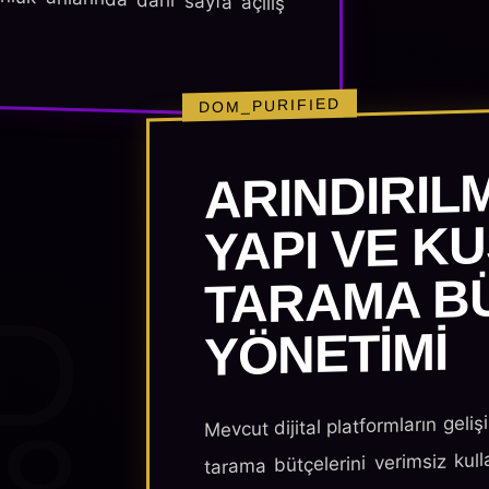
DOM_PURIFIED
ARINDIRIL
YAPI VE K
TARAMA B
D
YÖNETIMI
Mevcut dijital platformların geliş
tarama bütçelerini verimsiz kull