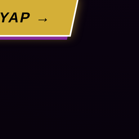
 YAP →