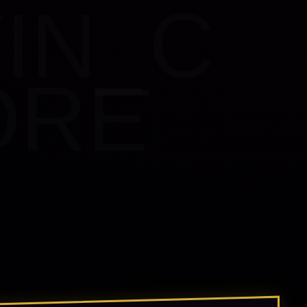
FIN_C
ORE