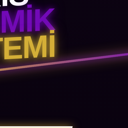
IS
AMIK
EMI