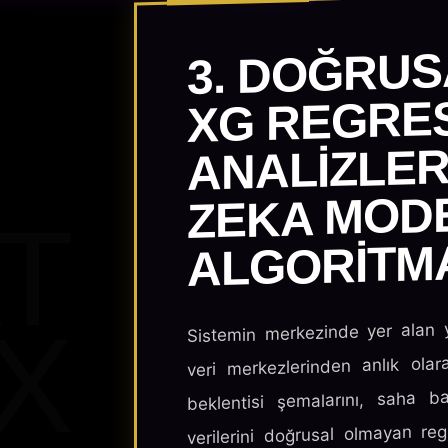
3. DOĞRU
XG REGRE
ANALIZLER
ZEKA MOD
T
ALGORITM
X
Sistemin merkezinde yer alan y
veri merkezlerinden anlık olar
beklentisi şemalarını, saha b
verilerini doğrusal olmayan reg