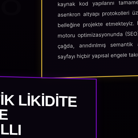
8
kaynak kod yapılarını tamamen
asenkron altyapı protokolleri 
belleğine projekte etmekteyiz.
motoru optimizasyonunda (SEO) k
çağda, arındırılmış semantik
sayfayı hiçbir yapısal engele takı
K LIKIDITE
ARI VE
Ş AKILLI
EŞME