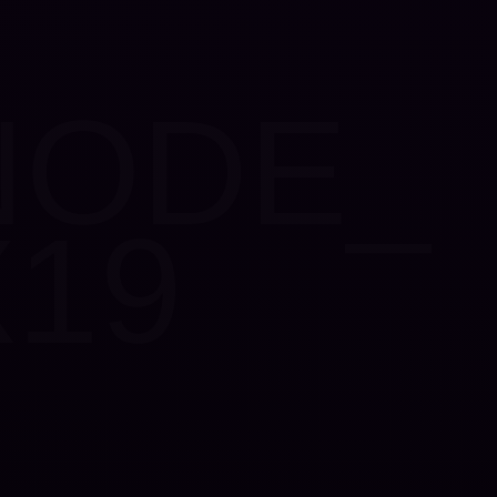
NODE_
X19