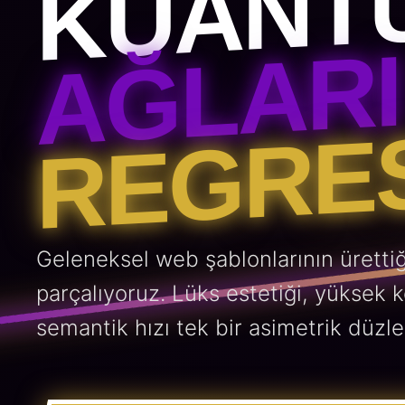
KUANT
AĞLARI
REGRES
Geleneksel web şablonlarının ürettiğ
parçalıyoruz. Lüks estetiği, yüksek 
semantik hızı tek bir asimetrik düzle