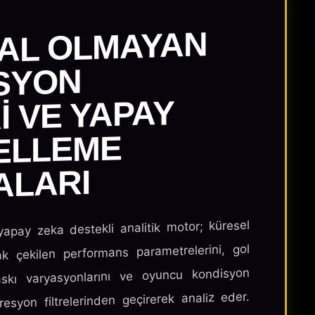
SAL OLMAYAN
SYON
I VE YAPAY
ELLEME
ALARI
apay zeka destekli analitik motor; küresel
ak çekilen performans parametrelerini, gol
askı varyasyonlarını ve oyuncu kondisyon
resyon filtrelerinden geçirerek analiz eder.