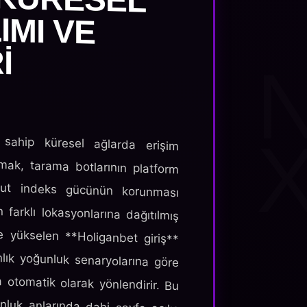
 sahip küresel ağlarda erişim
rmak, tarama botlarının platform
ut indeks gücünün korunması
farklı lokasyonlarına dağıtılmış
 yükselen **Holiganbet giriş**
anlık yoğunluk senaryolarına göre
a otomatik olarak yönlendirir. Bu
luk anlarında dahi sayfa açılış