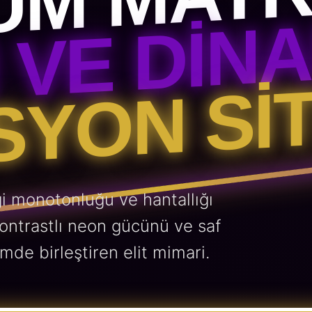
UM MATR
 VE DIN
YON SIT
i monotonluğu ve hantallığı
kontrastlı neon gücünü ve saf
mde birleştiren elit mimari.