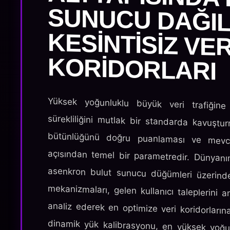
KORIDORLARI
Yüksek yoğunluklu büyük veri trafiğine
sürekliliğini mutlak bir standarda kavuştu
bütünlüğünü doğru puanlaması ve mevc
açısından temel bir parametredir. Dünyanın 
asenkron bulut sunucu düğümleri üzerinde
mekanizmaları, gelen kullanıcı taleplerini 
analiz ederek en optimize veri koridorların
dinamik yük kalibrasyonu, en yüksek yoğun