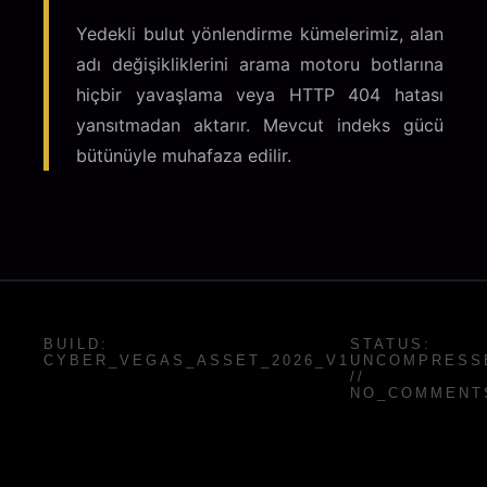
Yedekli bulut yönlendirme kümelerimiz, alan
adı değişikliklerini arama motoru botlarına
hiçbir yavaşlama veya HTTP 404 hatası
yansıtmadan aktarır. Mevcut indeks gücü
bütünüyle muhafaza edilir.
BUILD:
STATUS:
CYBER_VEGAS_ASSET_2026_V1
UNCOMPRESS
//
NO_COMMENT