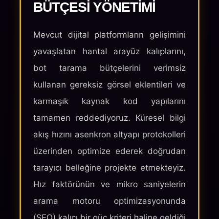
BÜTÇESI YÖNETIMI
Mevcut dijital platformların gelişimini
yavaşlatan hantal arayüz kalıplarını,
bot tarama bütçelerini verimsiz
kullanan gereksiz görsel eklentileri ve
karmaşık kaynak kod yapılarını
tamamen reddediyoruz. Küresel bilgi
akış hızını asenkron altyapı protokolleri
üzerinden optimize ederek doğrudan
tarayıcı belleğine projekte etmekteyiz.
Hız faktörünün ve mikro saniyelerin
arama motoru optimizasyonunda
(SEO) kalıcı bir güç kriteri haline geldiği