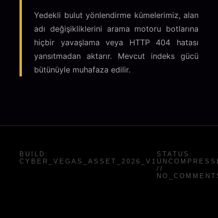
Yedekli bulut yönlendirme kümelerimiz, alan
adı değişikliklerini arama motoru botlarına
hiçbir yavaşlama veya HTTP 404 hatası
yansıtmadan aktarır. Mevcut indeks gücü
bütünüyle muhafaza edilir.
BUILD:
STATUS:
CYBER_VEGAS_ASSET_2026_V1
UNCOMPRESS
//
NO_COMMENT