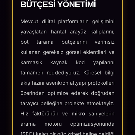
BÜTÇESI YÖNETIMI
Mevcut dijital platformların gelişimini
yavaşlatan hantal arayüz kalıplarını,
bot tarama bütçelerini verimsiz
kullanan gereksiz görsel eklentileri ve
karmaşık kaynak kod yapılarını
tamamen reddediyoruz. Küresel bilgi
akış hızını asenkron altyapı protokolleri
üzerinden optimize ederek doğrudan
tarayıcı belleğine projekte etmekteyiz.
Hız faktörünün ve mikro saniyelerin
arama motoru optimizasyonunda
(SEO) kalıcı bir güç kriteri haline geldiği