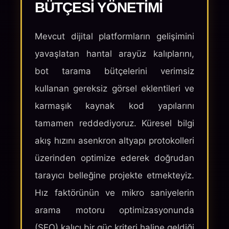
BÜTÇESI YÖNETIMI
Mevcut dijital platformların gelişimini
yavaşlatan hantal arayüz kalıplarını,
bot tarama bütçelerini verimsiz
kullanan gereksiz görsel eklentileri ve
karmaşık kaynak kod yapılarını
tamamen reddediyoruz. Küresel bilgi
akış hızını asenkron altyapı protokolleri
üzerinden optimize ederek doğrudan
tarayıcı belleğine projekte etmekteyiz.
Hız faktörünün ve mikro saniyelerin
arama motoru optimizasyonunda
(SEO) kalıcı bir güç kriteri haline geldiği