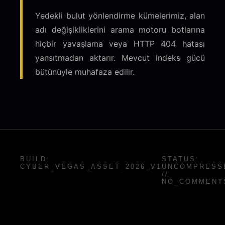
Yedekli bulut yönlendirme kümelerimiz, alan
adı değişikliklerini arama motoru botlarına
hiçbir yavaşlama veya HTTP 404 hatası
yansıtmadan aktarır. Mevcut indeks gücü
bütünüyle muhafaza edilir.
BUILD:
STATUS:
CYBER_VEGAS_ASSET_2026_V1
UNCOMPRESS
//
NO_COMMENT