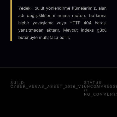
Yedekli bulut yönlendirme kümelerimiz, alan
adı değişikliklerini arama motoru botlarına
hiçbir yavaşlama veya HTTP 404 hatası
yansıtmadan aktarır. Mevcut indeks gücü
bütünüyle muhafaza edilir.
BUILD:
STATUS:
CYBER_VEGAS_ASSET_2026_V1
UNCOMPRESS
//
NO_COMMENT