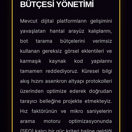
BÜTÇESI YÖNETIMI
Mevcut dijital platformların gelişimini
yavaşlatan hantal arayüz kalıplarını,
bot tarama bütçelerini verimsiz
kullanan gereksiz görsel eklentileri ve
karmaşık kaynak kod yapılarını
tamamen reddediyoruz. Küresel bilgi
akış hızını asenkron altyapı protokolleri
üzerinden optimize ederek doğrudan
tarayıcı belleğine projekte etmekteyiz.
Hız faktörünün ve mikro saniyelerin
arama motoru optimizasyonunda
(SEO) kalıcı bir güç kriteri haline geldiği