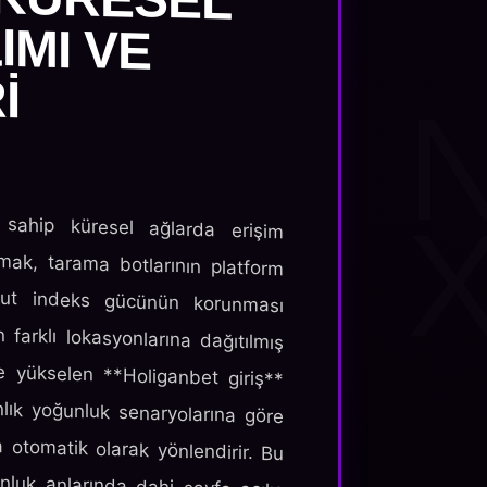
 sahip küresel ağlarda erişim
rmak, tarama botlarının platform
ut indeks gücünün korunması
farklı lokasyonlarına dağıtılmış
 yükselen **Holiganbet giriş**
anlık yoğunluk senaryolarına göre
a otomatik olarak yönlendirir. Bu
luk anlarında dahi sayfa açılış