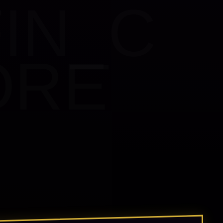
FIN_C
ORE