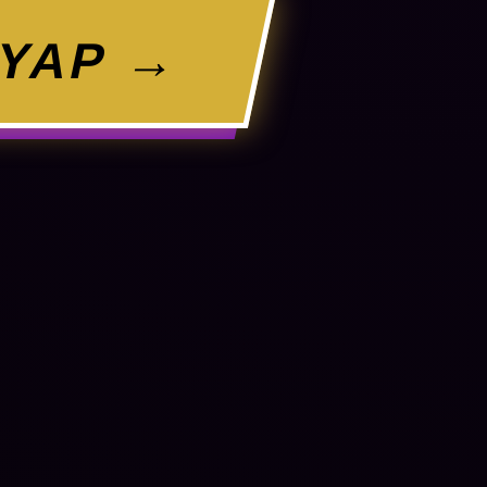
 YAP →