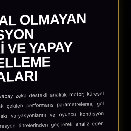
SAL OLMAYAN
SYON
I VE YAPAY
ELLEME
ALARI
apay zeka destekli analitik motor; küresel
ak çekilen performans parametrelerini, gol
askı varyasyonlarını ve oyuncu kondisyon
resyon filtrelerinden geçirerek analiz eder.