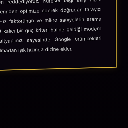
 reddediyoruz. Küresel bilgi akış hızını
üzerinden optimize ederek doğrudan tarayıcı
 Hız faktörünün ve mikro saniyelerin arama
alıcı bir güç kriteri haline geldiği modern
 altyapımız sayesinde Google örümcekleri
lmadan ışık hızında dizine ekler.