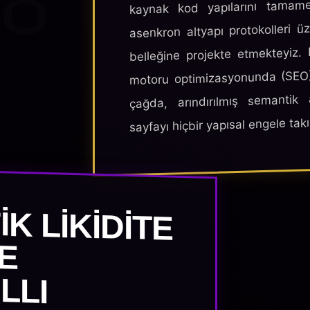
8
kaynak kod yapılarını tamamen
asenkron altyapı protokolleri 
belleğine projekte etmekteyiz.
motoru optimizasyonunda (SEO) k
çağda, arındırılmış semantik
sayfayı hiçbir yapısal engele takı
K LIKIDITE
ARI VE
Ş AKILLI
EŞME