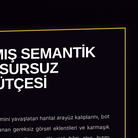
MIŞ SEMANTIK
USURSUZ
ÜTÇESI
imini yavaşlatan hantal arayüz kalıplarını, bot
anan gereksiz görsel eklentileri ve karmaşık