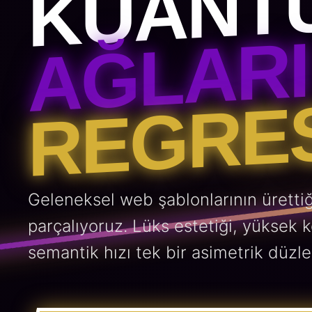
KUANT
AĞLARI
REGRES
Geleneksel web şablonlarının ürettiğ
parçalıyoruz. Lüks estetiği, yüksek 
semantik hızı tek bir asimetrik düzle