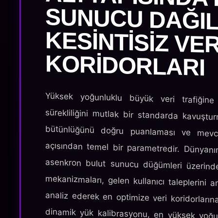
KORIDORLARI
Yüksek yoğunluklu büyük veri trafiğine
sürekliliğini mutlak bir standarda kavuştu
bütünlüğünü doğru puanlaması ve mevc
açısından temel bir parametredir. Dünyanın 
asenkron bulut sunucu düğümleri üzerinde
mekanizmaları, gelen kullanıcı taleplerini 
analiz ederek en optimize veri koridorların
dinamik yük kalibrasyonu, en yüksek yoğun