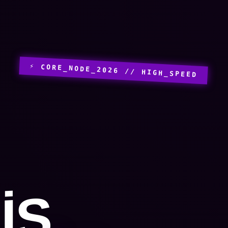
⚡ CORE_NODE_2026 // HIGH_SPEED