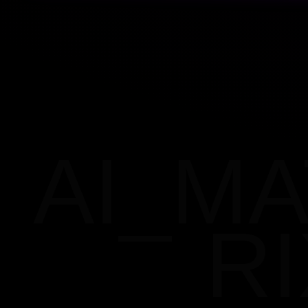
AI_MA
RI