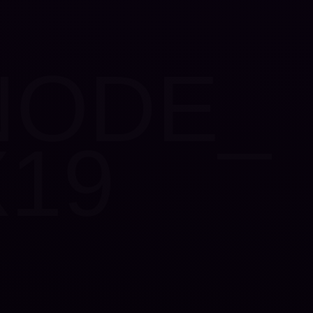
NODE_
X19