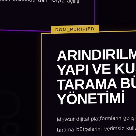
DOM_PURIFIED
ARINDIRIL
YAPI VE K
TARAMA B
D
YÖNETIMI
Mevcut dijital platformların geliş
tarama bütçelerini verimsiz kull