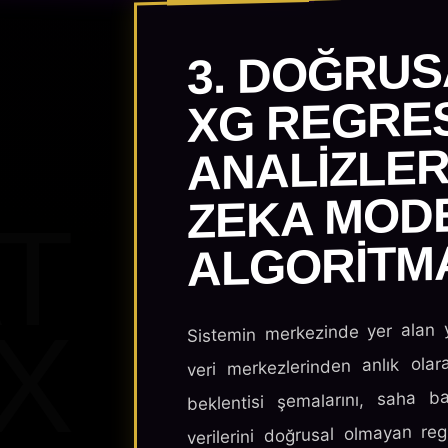
3. DOĞRU
XG REGRE
ANALIZLER
ZEKA MOD
T
ALGORITM
X
Sistemin merkezinde yer alan y
veri merkezlerinden anlık olar
beklentisi şemalarını, saha b
verilerini doğrusal olmayan reg