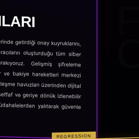
LARI
rinde getirdiği onay kuyruklarını,
racıların oluşturduğu tüm siber
akıyoruz. Gelişmiş şifreleme
y ve bakiye hareketleri merkezi
özleşme havuzları üzerinden dijital
şeffaf ve geriye dönük izlenebilir
müdahalelerden yalıtarak güvenle
REGRESSION