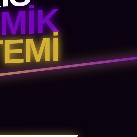
IS
AMIK
EMI