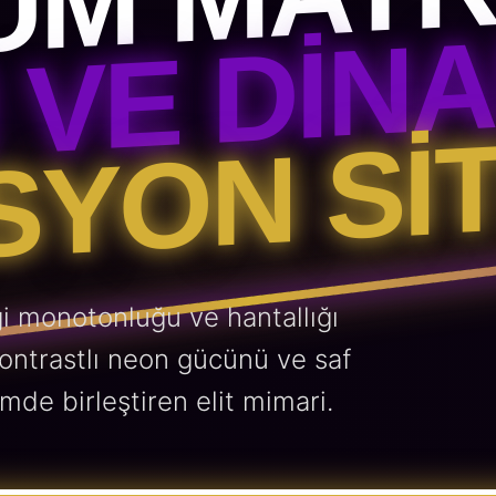
UM MATR
 VE DIN
YON SIT
i monotonluğu ve hantallığı
kontrastlı neon gücünü ve saf
mde birleştiren elit mimari.