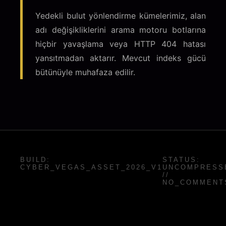
Yedekli bulut yönlendirme kümelerimiz, alan
adı değişikliklerini arama motoru botlarına
hiçbir yavaşlama veya HTTP 404 hatası
yansıtmadan aktarır. Mevcut indeks gücü
bütünüyle muhafaza edilir.
BUILD:
STATUS:
CYBER_VEGAS_ASSET_2026_V1
UNCOMPRESS
//
NO_COMMENT