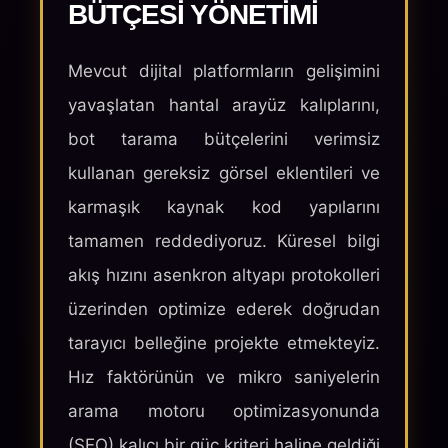
BÜTÇESI YÖNETIMI
Mevcut dijital platformların gelişimini
yavaşlatan hantal arayüz kalıplarını,
bot tarama bütçelerini verimsiz
kullanan gereksiz görsel eklentileri ve
karmaşık kaynak kod yapılarını
tamamen reddediyoruz. Küresel bilgi
akış hızını asenkron altyapı protokolleri
üzerinden optimize ederek doğrudan
tarayıcı belleğine projekte etmekteyiz.
Hız faktörünün ve mikro saniyelerin
arama motoru optimizasyonunda
(SEO) kalıcı bir güç kriteri haline geldiği