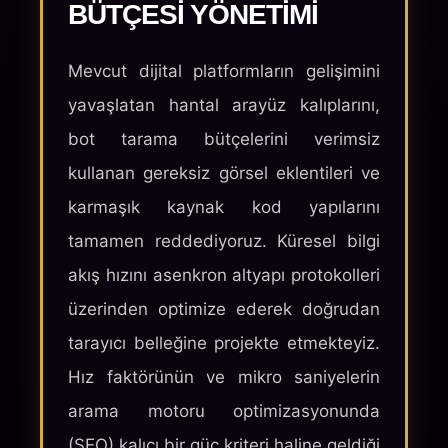
BÜTÇESI YÖNETIMI
Mevcut dijital platformların gelişimini
yavaşlatan hantal arayüz kalıplarını,
bot tarama bütçelerini verimsiz
kullanan gereksiz görsel eklentileri ve
karmaşık kaynak kod yapılarını
tamamen reddediyoruz. Küresel bilgi
akış hızını asenkron altyapı protokolleri
üzerinden optimize ederek doğrudan
tarayıcı belleğine projekte etmekteyiz.
Hız faktörünün ve mikro saniyelerin
arama motoru optimizasyonunda
(SEO) kalıcı bir güç kriteri haline geldiği