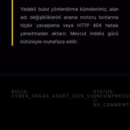
Yedekli bulut yönlendirme kümelerimiz, alan
adı değişikliklerini arama motoru botlarına
hiçbir yavaşlama veya HTTP 404 hatası
yansıtmadan aktarır. Mevcut indeks gücü
bütünüyle muhafaza edilir.
BUILD:
STATUS:
CYBER_VEGAS_ASSET_2026_V1
UNCOMPRESS
//
NO_COMMENT