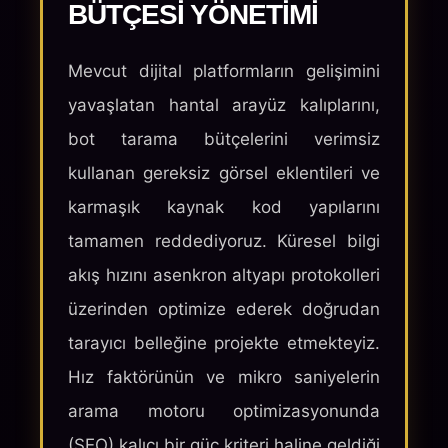
BÜTÇESI YÖNETIMI
Mevcut dijital platformların gelişimini
yavaşlatan hantal arayüz kalıplarını,
bot tarama bütçelerini verimsiz
kullanan gereksiz görsel eklentileri ve
karmaşık kaynak kod yapılarını
tamamen reddediyoruz. Küresel bilgi
akış hızını asenkron altyapı protokolleri
üzerinden optimize ederek doğrudan
tarayıcı belleğine projekte etmekteyiz.
Hız faktörünün ve mikro saniyelerin
arama motoru optimizasyonunda
(SEO) kalıcı bir güç kriteri haline geldiği