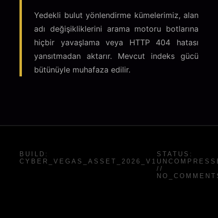
Yedekli bulut yönlendirme kümelerimiz, alan
adı değişikliklerini arama motoru botlarına
hiçbir yavaşlama veya HTTP 404 hatası
yansıtmadan aktarır. Mevcut indeks gücü
bütünüyle muhafaza edilir.
BUILD:
STATUS:
CYBER_VEGAS_ASSET_2026_V1
UNCOMPRESS
//
NO_COMMENT