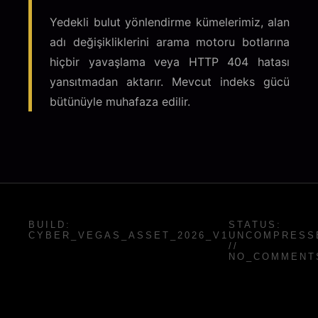
Yedekli bulut yönlendirme kümelerimiz, alan
adı değişikliklerini arama motoru botlarına
hiçbir yavaşlama veya HTTP 404 hatası
yansıtmadan aktarır. Mevcut indeks gücü
bütünüyle muhafaza edilir.
BUILD:
STATUS:
CYBER_VEGAS_ASSET_2026_V1
UNCOMPRESS
//
NO_COMMENT