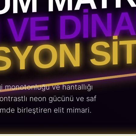
UM MATR
 VE DIN
YON SIT
i monotonluğu ve hantallığı
kontrastlı neon gücünü ve saf
mde birleştiren elit mimari.