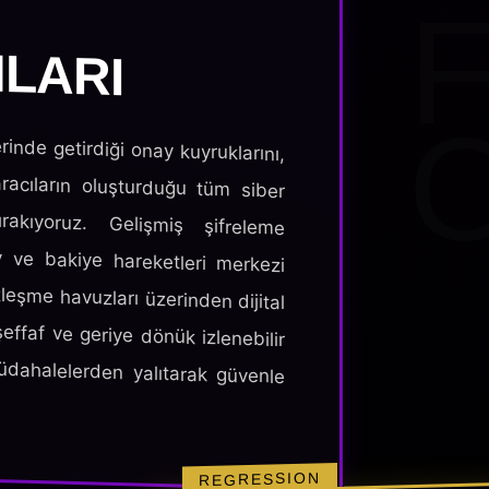
LARI
rinde getirdiği onay kuyruklarını,
racıların oluşturduğu tüm siber
akıyoruz. Gelişmiş şifreleme
y ve bakiye hareketleri merkezi
özleşme havuzları üzerinden dijital
şeffaf ve geriye dönük izlenebilir
müdahalelerden yalıtarak güvenle
REGRESSION