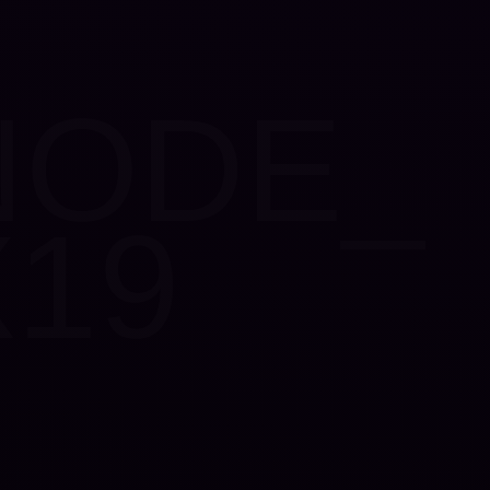
NODE_
X19