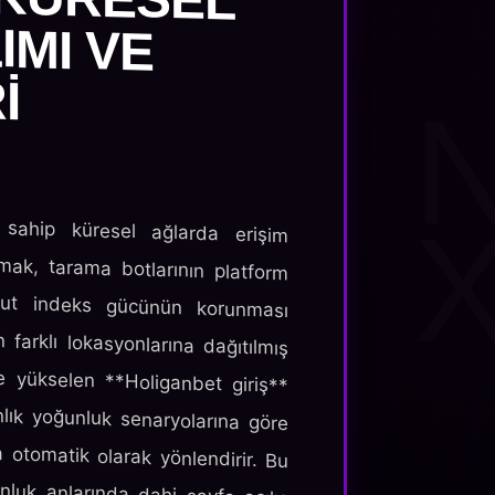
 sahip küresel ağlarda erişim
rmak, tarama botlarının platform
ut indeks gücünün korunması
farklı lokasyonlarına dağıtılmış
 yükselen **Holiganbet giriş**
anlık yoğunluk senaryolarına göre
a otomatik olarak yönlendirir. Bu
luk anlarında dahi sayfa açılış