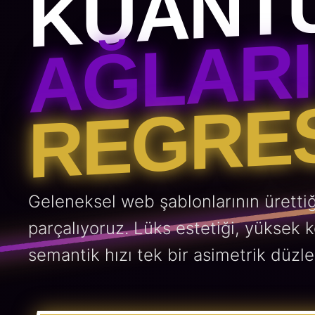
KUANT
AĞLARI
REGRES
Geleneksel web şablonlarının ürettiğ
parçalıyoruz. Lüks estetiği, yüksek 
semantik hızı tek bir asimetrik düzle