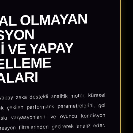
SAL OLMAYAN
SYON
I VE YAPAY
ELLEME
ALARI
apay zeka destekli analitik motor; küresel
ak çekilen performans parametrelerini, gol
askı varyasyonlarını ve oyuncu kondisyon
resyon filtrelerinden geçirerek analiz eder.