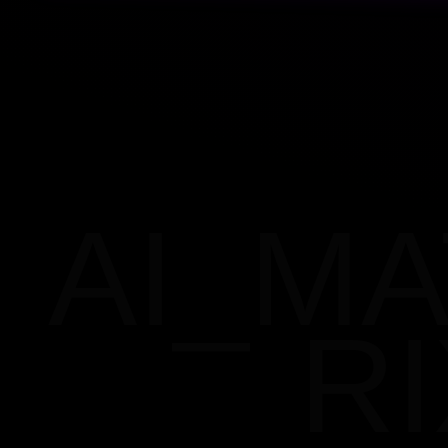
AI_MA
RI