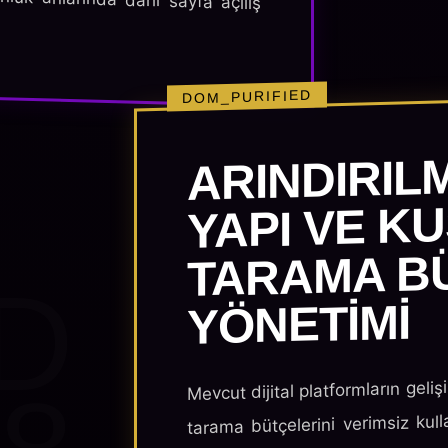
DOM_PURIFIED
ARINDIRIL
YAPI VE K
TARAMA B
D
YÖNETIMI
Mevcut dijital platformların geliş
tarama bütçelerini verimsiz kull