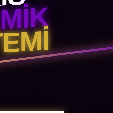
IS
AMIK
EMI