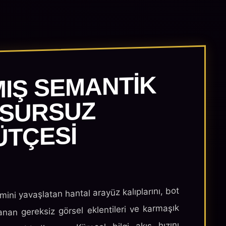
MIŞ SEMANTIK
USURSUZ
ÜTÇESI
imini yavaşlatan hantal arayüz kalıplarını, bot
anan gereksiz görsel eklentileri ve karmaşık