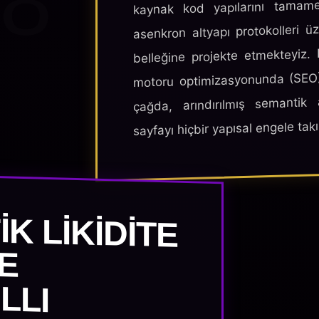
8
kaynak kod yapılarını tamamen
asenkron altyapı protokolleri 
belleğine projekte etmekteyiz.
motoru optimizasyonunda (SEO) k
çağda, arındırılmış semantik
sayfayı hiçbir yapısal engele takı
K LIKIDITE
ARI VE
Ş AKILLI
EŞME