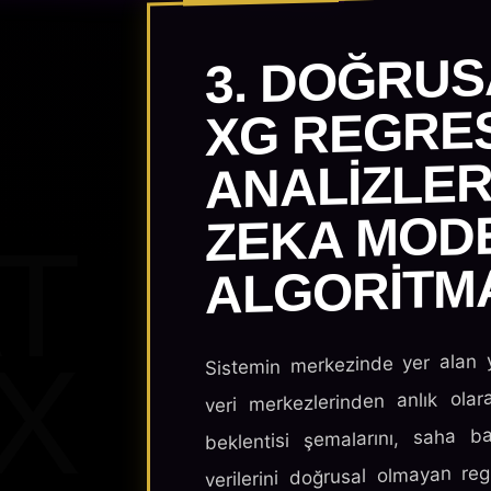
3. DOĞRU
XG REGRE
ANALIZLER
ZEKA MOD
T
ALGORITM
X
Sistemin merkezinde yer alan y
veri merkezlerinden anlık olar
beklentisi şemalarını, saha b
verilerini doğrusal olmayan reg