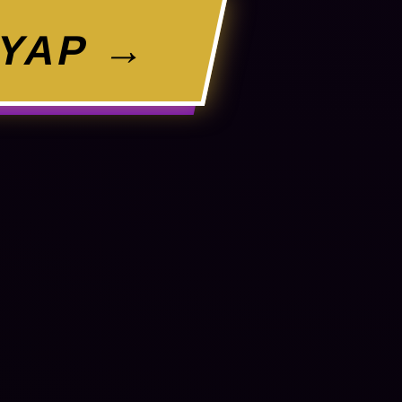
 YAP →