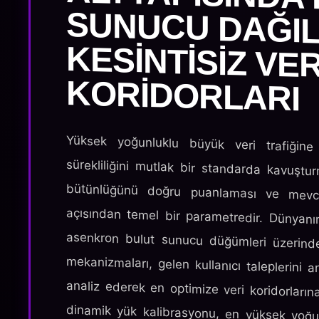
KORIDORLARI
Yüksek yoğunluklu büyük veri trafiğine
sürekliliğini mutlak bir standarda kavuştu
bütünlüğünü doğru puanlaması ve mevc
açısından temel bir parametredir. Dünyanın 
asenkron bulut sunucu düğümleri üzerinde
mekanizmaları, gelen kullanıcı taleplerini 
analiz ederek en optimize veri koridorların
dinamik yük kalibrasyonu, en yüksek yoğun