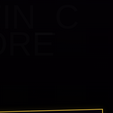
FIN_C
ORE