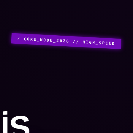
⚡ CORE_NODE_2026 // HIGH_SPEED