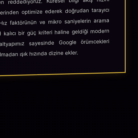
 reddediyoruz. Küresel bilgi akış hızını
üzerinden optimize ederek doğrudan tarayıcı
 Hız faktörünün ve mikro saniyelerin arama
alıcı bir güç kriteri haline geldiği modern
 altyapımız sayesinde Google örümcekleri
lmadan ışık hızında dizine ekler.