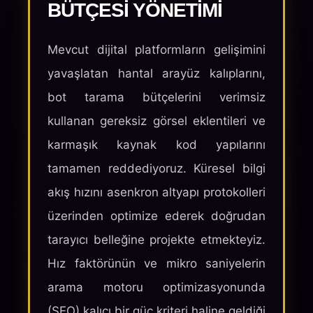
BÜTÇESI YÖNETIMI
Mevcut dijital platformların gelişimini
yavaşlatan hantal arayüz kalıplarını,
bot tarama bütçelerini verimsiz
kullanan gereksiz görsel eklentileri ve
karmaşık kaynak kod yapılarını
tamamen reddediyoruz. Küresel bilgi
akış hızını asenkron altyapı protokolleri
üzerinden optimize ederek doğrudan
tarayıcı belleğine projekte etmekteyiz.
Hız faktörünün ve mikro saniyelerin
arama motoru optimizasyonunda
(SEO) kalıcı bir güç kriteri haline geldiği