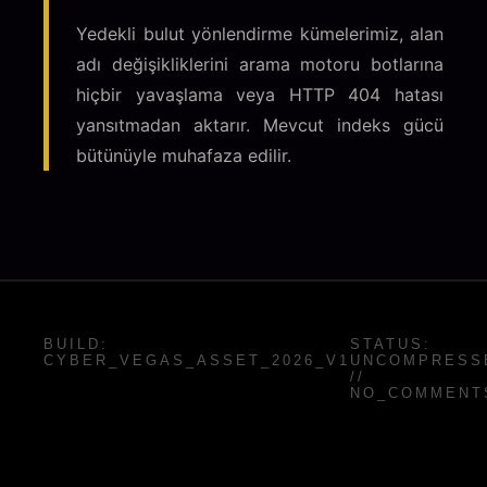
Yedekli bulut yönlendirme kümelerimiz, alan
adı değişikliklerini arama motoru botlarına
hiçbir yavaşlama veya HTTP 404 hatası
yansıtmadan aktarır. Mevcut indeks gücü
bütünüyle muhafaza edilir.
BUILD:
STATUS:
CYBER_VEGAS_ASSET_2026_V1
UNCOMPRESS
//
NO_COMMENT