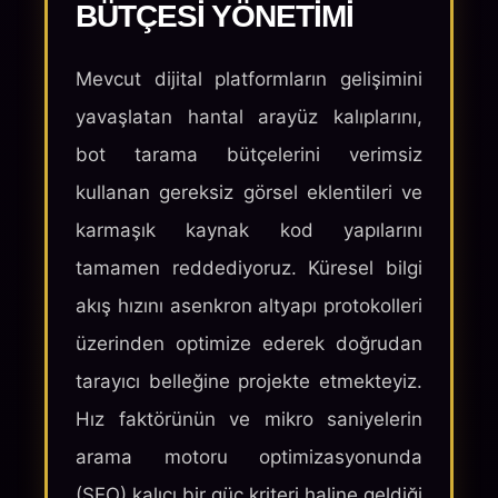
BÜTÇESI YÖNETIMI
Mevcut dijital platformların gelişimini
yavaşlatan hantal arayüz kalıplarını,
bot tarama bütçelerini verimsiz
kullanan gereksiz görsel eklentileri ve
karmaşık kaynak kod yapılarını
tamamen reddediyoruz. Küresel bilgi
akış hızını asenkron altyapı protokolleri
üzerinden optimize ederek doğrudan
tarayıcı belleğine projekte etmekteyiz.
Hız faktörünün ve mikro saniyelerin
arama motoru optimizasyonunda
(SEO) kalıcı bir güç kriteri haline geldiği