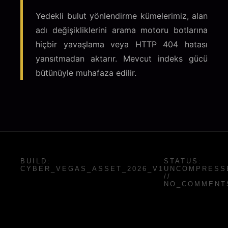
Yedekli bulut yönlendirme kümelerimiz, alan
adı değişikliklerini arama motoru botlarına
hiçbir yavaşlama veya HTTP 404 hatası
yansıtmadan aktarır. Mevcut indeks gücü
bütünüyle muhafaza edilir.
BUILD:
STATUS:
CYBER_VEGAS_ASSET_2026_V1
UNCOMPRESS
//
NO_COMMENT