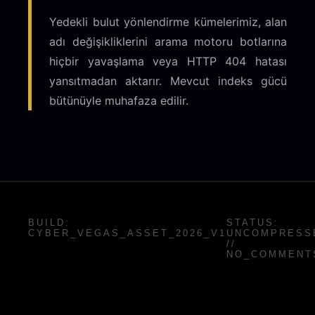
Yedekli bulut yönlendirme kümelerimiz, alan
adı değişikliklerini arama motoru botlarına
hiçbir yavaşlama veya HTTP 404 hatası
yansıtmadan aktarır. Mevcut indeks gücü
bütünüyle muhafaza edilir.
BUILD:
STATUS:
CYBER_VEGAS_ASSET_2026_V1
UNCOMPRESS
//
NO_COMMENT