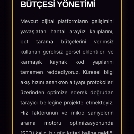
BÜTÇESI YÖNETIMI
Mevcut dijital platformların gelişimini
yavaşlatan hantal arayüz kalıplarını,
bot tarama bütçelerini verimsiz
kullanan gereksiz görsel eklentileri ve
karmaşık kaynak kod yapılarını
tamamen reddediyoruz. Küresel bilgi
akış hızını asenkron altyapı protokolleri
üzerinden optimize ederek doğrudan
tarayıcı belleğine projekte etmekteyiz.
Hız faktörünün ve mikro saniyelerin
arama motoru optimizasyonunda
(SEO) kalıcı bir güç kriteri haline geldiği