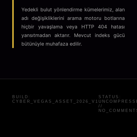
Yedekli bulut yönlendirme kümelerimiz, alan
adı değişikliklerini arama motoru botlarına
hiçbir yavaşlama veya HTTP 404 hatası
yansıtmadan aktarır. Mevcut indeks gücü
bütünüyle muhafaza edilir.
BUILD:
STATUS:
CYBER_VEGAS_ASSET_2026_V1
UNCOMPRESS
//
NO_COMMENT