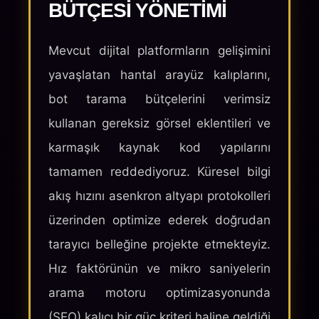
BÜTÇESI YÖNETIMI
Mevcut dijital platformların gelişimini
yavaşlatan hantal arayüz kalıplarını,
bot tarama bütçelerini verimsiz
kullanan gereksiz görsel eklentileri ve
karmaşık kaynak kod yapılarını
tamamen reddediyoruz. Küresel bilgi
akış hızını asenkron altyapı protokolleri
üzerinden optimize ederek doğrudan
tarayıcı belleğine projekte etmekteyiz.
Hız faktörünün ve mikro saniyelerin
arama motoru optimizasyonunda
(SEO) kalıcı bir güç kriteri haline geldiği