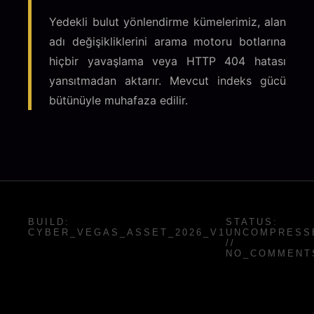
Yedekli bulut yönlendirme kümelerimiz, alan
adı değişikliklerini arama motoru botlarına
hiçbir yavaşlama veya HTTP 404 hatası
yansıtmadan aktarır. Mevcut indeks gücü
bütünüyle muhafaza edilir.
BUILD:
STATUS:
CYBER_VEGAS_ASSET_2026_V1
UNCOMPRESS
//
NO_COMMENT