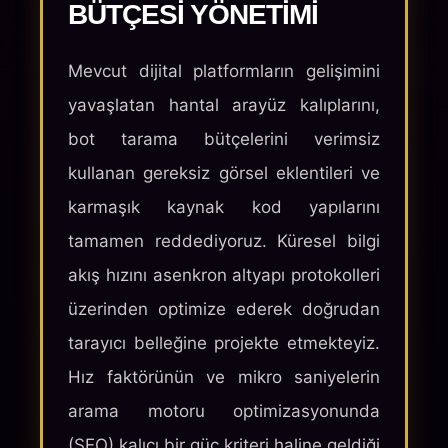
BÜTÇESI YÖNETIMI
Mevcut dijital platformların gelişimini
yavaşlatan hantal arayüz kalıplarını,
bot tarama bütçelerini verimsiz
kullanan gereksiz görsel eklentileri ve
karmaşık kaynak kod yapılarını
tamamen reddediyoruz. Küresel bilgi
akış hızını asenkron altyapı protokolleri
üzerinden optimize ederek doğrudan
tarayıcı belleğine projekte etmekteyiz.
Hız faktörünün ve mikro saniyelerin
arama motoru optimizasyonunda
(SEO) kalıcı bir güç kriteri haline geldiği