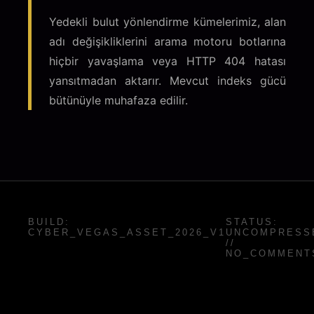
Yedekli bulut yönlendirme kümelerimiz, alan
adı değişikliklerini arama motoru botlarına
hiçbir yavaşlama veya HTTP 404 hatası
yansıtmadan aktarır. Mevcut indeks gücü
bütünüyle muhafaza edilir.
BUILD:
STATUS:
CYBER_VEGAS_ASSET_2026_V1
UNCOMPRESS
//
NO_COMMENT