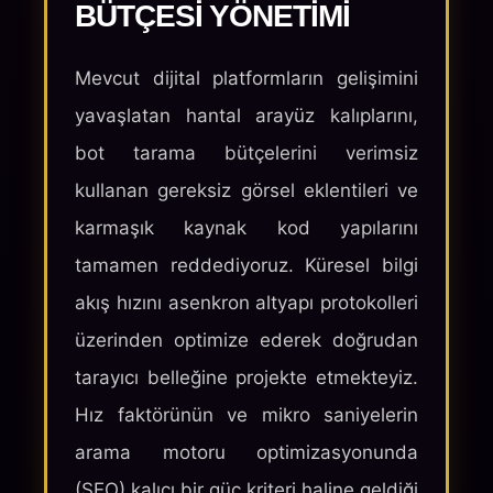
BÜTÇESI YÖNETIMI
Mevcut dijital platformların gelişimini
yavaşlatan hantal arayüz kalıplarını,
bot tarama bütçelerini verimsiz
kullanan gereksiz görsel eklentileri ve
karmaşık kaynak kod yapılarını
tamamen reddediyoruz. Küresel bilgi
akış hızını asenkron altyapı protokolleri
üzerinden optimize ederek doğrudan
tarayıcı belleğine projekte etmekteyiz.
Hız faktörünün ve mikro saniyelerin
arama motoru optimizasyonunda
(SEO) kalıcı bir güç kriteri haline geldiği