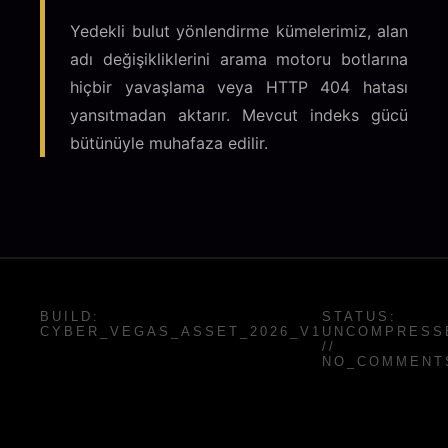
Yedekli bulut yönlendirme kümelerimiz, alan
adı değişikliklerini arama motoru botlarına
hiçbir yavaşlama veya HTTP 404 hatası
yansıtmadan aktarır. Mevcut indeks gücü
bütünüyle muhafaza edilir.
BUILD:
STATUS:
CYBER_VEGAS_ASSET_2026_V1
UNCOMPRESS
//
NO_COMMENT