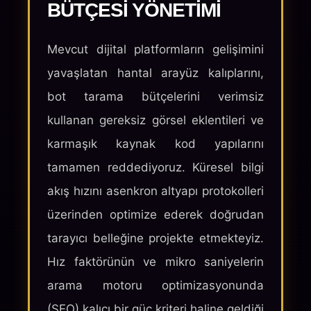
BÜTÇESI YÖNETIMI
Mevcut dijital platformların gelişimini
yavaşlatan hantal arayüz kalıplarını,
bot tarama bütçelerini verimsiz
kullanan gereksiz görsel eklentileri ve
karmaşık kaynak kod yapılarını
tamamen reddediyoruz. Küresel bilgi
akış hızını asenkron altyapı protokolleri
üzerinden optimize ederek doğrudan
tarayıcı belleğine projekte etmekteyiz.
Hız faktörünün ve mikro saniyelerin
arama motoru optimizasyonunda
(SEO) kalıcı bir güç kriteri haline geldiği