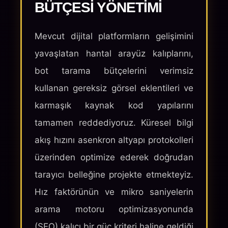
BÜTÇESI YÖNETIMI
Mevcut dijital platformların gelişimini
yavaşlatan hantal arayüz kalıplarını,
bot tarama bütçelerini verimsiz
kullanan gereksiz görsel eklentileri ve
karmaşık kaynak kod yapılarını
tamamen reddediyoruz. Küresel bilgi
akış hızını asenkron altyapı protokolleri
üzerinden optimize ederek doğrudan
tarayıcı belleğine projekte etmekteyiz.
Hız faktörünün ve mikro saniyelerin
arama motoru optimizasyonunda
(SEO) kalıcı bir güç kriteri haline geldiği