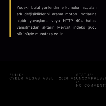
Yedekli bulut yönlendirme kümelerimiz, alan
adı değişikliklerini arama motoru botlarına
hiçbir yavaşlama veya HTTP 404 hatası
yansıtmadan aktarır. Mevcut indeks gücü
bütünüyle muhafaza edilir.
BUILD:
STATUS:
CYBER_VEGAS_ASSET_2026_V1
UNCOMPRESS
//
NO_COMMENT