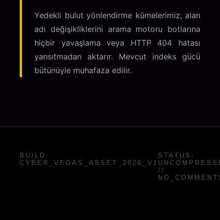
Yedekli bulut yönlendirme kümelerimiz, alan
adı değişikliklerini arama motoru botlarına
hiçbir yavaşlama veya HTTP 404 hatası
yansıtmadan aktarır. Mevcut indeks gücü
bütünüyle muhafaza edilir.
BUILD:
STATUS:
CYBER_VEGAS_ASSET_2026_V1
UNCOMPRESS
//
NO_COMMENT