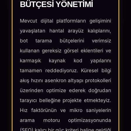
BÜTÇESI YÖNETIMI
Mevcut dijital platformların gelişimini
yavaşlatan hantal arayüz kalıplarını,
bot tarama bütçelerini verimsiz
kullanan gereksiz görsel eklentileri ve
karmaşık kaynak kod yapılarını
tamamen reddediyoruz. Küresel bilgi
akış hızını asenkron altyapı protokolleri
üzerinden optimize ederek doğrudan
tarayıcı belleğine projekte etmekteyiz.
Hız faktörünün ve mikro saniyelerin
arama motoru optimizasyonunda
(SEO) kalıcı bir güç kriteri haline geldiği