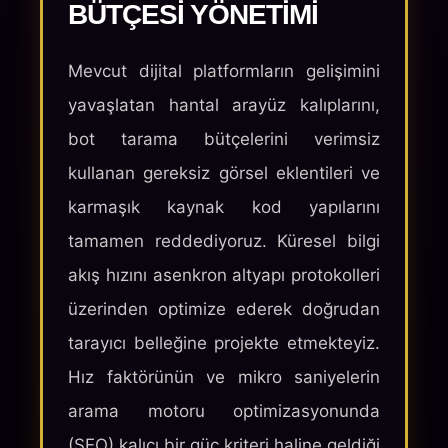
BÜTÇESI YÖNETIMI
Mevcut dijital platformların gelişimini
yavaşlatan hantal arayüz kalıplarını,
bot tarama bütçelerini verimsiz
kullanan gereksiz görsel eklentileri ve
karmaşık kaynak kod yapılarını
tamamen reddediyoruz. Küresel bilgi
akış hızını asenkron altyapı protokolleri
üzerinden optimize ederek doğrudan
tarayıcı belleğine projekte etmekteyiz.
Hız faktörünün ve mikro saniyelerin
arama motoru optimizasyonunda
(SEO) kalıcı bir güç kriteri haline geldiği