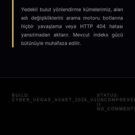
Yedekli bulut yönlendirme kümelerimiz, alan
adı değişikliklerini arama motoru botlarına
hiçbir yavaşlama veya HTTP 404 hatası
yansıtmadan aktarır. Mevcut indeks gücü
bütünüyle muhafaza edilir.
BUILD:
STATUS:
CYBER_VEGAS_ASSET_2026_V1
UNCOMPRESS
//
NO_COMMENT